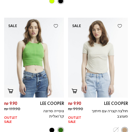
SALE
SALE
מחיר
מח
9.90 ₪
LEE COOPER
9.90 ₪
LEE COOPER
מחיר
מוצר
מחי
מו
119.90 ₪
99.90 ₪
חולצה קצרה עם חיתוך
גופייה סרוגה
רגיל
רגי
מעוצב
קז’ואלית
OUTLET
OUTLET
SALE
SALE