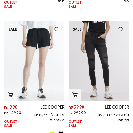
פס
גומי
OUTLET
OUTLET
SALE
SALE
SALE
SALE
מחיר
מח
9.90 ₪
LEE COOPER
39.90 ₪
LEE COOPER
מחיר
מוצר
מחי
מו
149.90 ₪
299.90 ₪
ג’ינס סקיני כהה עם
מכנסי ג’רזי קצרים
רגיל
רגי
קרעים
מעוצבים
OUTLET
OUTLET
SALE
SALE