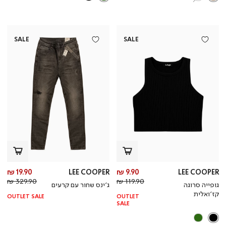
SALE
SALE
מחיר
מח
19.90 ₪
LEE COOPER
9.90 ₪
LEE COOPER
מחיר
מוצר
מחי
מו
329.90 ₪
119.90 ₪
גופייה סרוגה
ג’ינס שחור עם קרעים
רגיל
רגי
קז’ואלית
OUTLET SALE
OUTLET
SALE