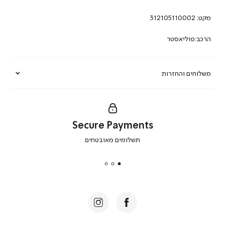
מקט:
312105110002
הרכב:פוליאסטר
משלוחים והחזרות
Secure Payments
|
תשלומים מאובטחים
secure
payments
|
באנר
תומכי
מכירה
-
דף
הבית
(8)