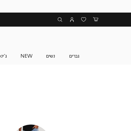
גברים
נשים
NEW
ג'ינ