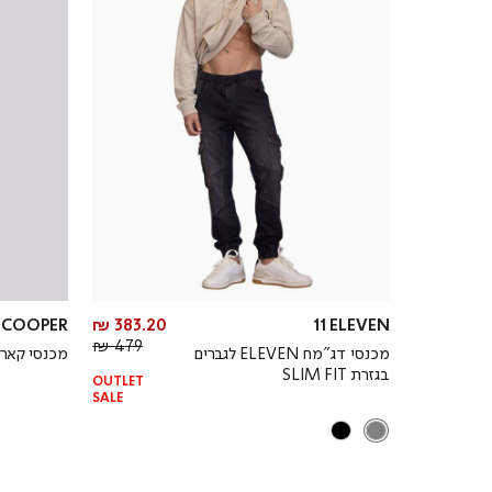
מחיר
E COOPER
383.20 ₪
11 ELEVEN
מחיר
מוצר
479 ₪
מכנסי דג”מח ELEVEN לגברים
מכנסי קארג
רגיל
בגזרת SLIM FIT
OUTLET
SALE