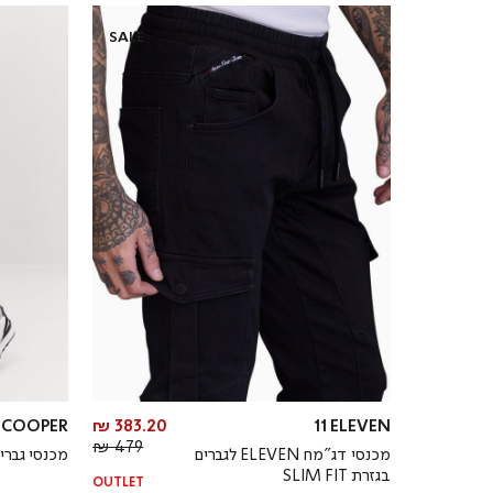
SALE
מחיר
E COOPER
383.20 ₪
11 ELEVEN
מחיר
מוצר
479 ₪
מכנסי דג”מח ELEVEN לגברים
מכנסי גברים
רגיל
בגזרת SLIM FIT
OUTLET