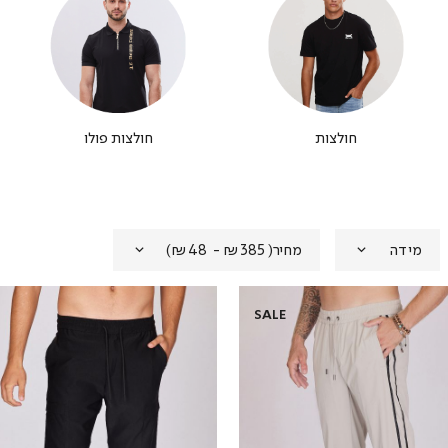
חולצות
חולצות פולו
מידה
מחיר
(
₪385 - ₪48
)
SALE