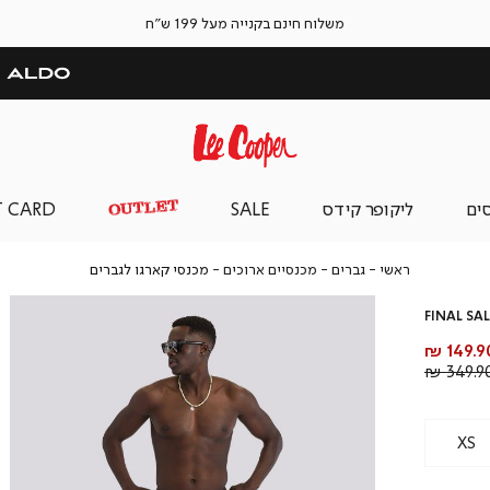
משלוח חינם בקנייה מעל 199 ש"ח
סים
ליקופר קידס
SALE
T CARD
ראשי
גברים
מכנסיים
מכנסי
ראשי
גברים
מכנסיים ארוכים
מכנסי קארגו לגברים
ארוכים
קארגו
לגברים
FINAL SAL
חיר
149.90
וצר
מחיר
349.90 
רגיל
XS