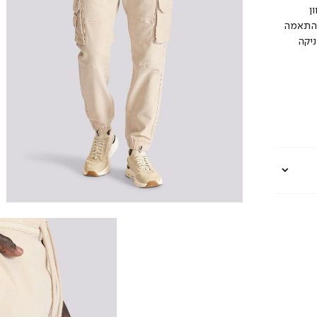
ן
 התאמה
ניקה