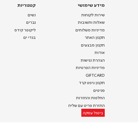
מידע
קטגוריות
מידע שימושי
קטגוריות
שימושי
שירות לקוחות
נשים
שאלות ותשובות
גברים
מדיניות משלוחים
ליקופר קידס
תקנון האתר
בגדי ים
תקנון מבצעים
אודות
הצהרת נגישות
מדיניות הפרטיות
GIFTCARD
תקנון גיפט קרד
סניפים
החלפות והחזרות
החזרת פריט עם שליח
ביטול עסקה