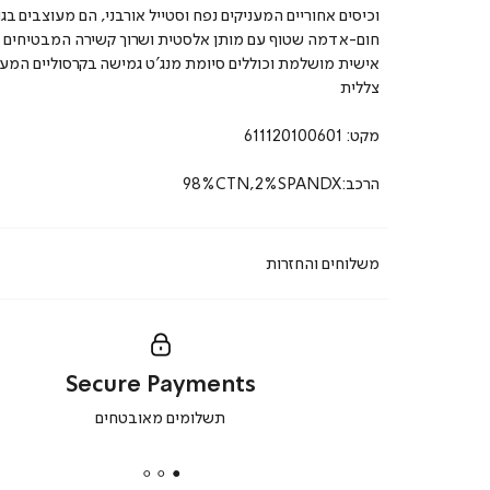
וכיסים אחוריים המעניקים נפח וסטייל אורבני, הם מעוצבים בגוו
חום-אדמה שטוף עם מותן אלסטית ושרוך קשירה המבטיחים
אישית מושלמת וכוללים סיומת מנג’ט גמישה בקרסוליים המע
צללית
מקט:
611120100601
הרכב:98%CTN,2%SPANDX
משלוחים והחזרות
Secure Payments
|
תשלומים מאובטחים
secure
payments
|
באנר