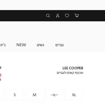
גברים
נשים
NEW
ג'ינ
E
LEE COOPER
מכנסי קארגו לגברים
מ
 ₪
מ
₪
S
M
L
XL