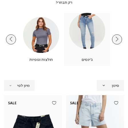
רק תבחרי!
וצ'ונים
ג'ינסים
חולצות וגופיות
שמלו
סינון
SALE
SALE