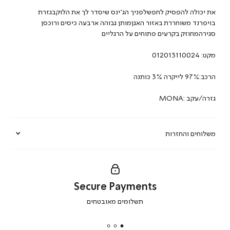
את יכולה להפסיק לחפשלפניך הג’ינס שיסדר לך את הלוקבגזרת
בויפרנד משוחררת באזור האגןמותן גבוהה ארבעה כיסים ורוכסן
סגירהמחוזק בקרעים פתוחים על הרגליים
מקט:
012013110024
הרכב:97% לייקרה 3% כותנה
גזרה/עקב :MONA
משלוחים והחזרות
Secure Payments
|
תשלומים מאובטחים
secure
payments
|