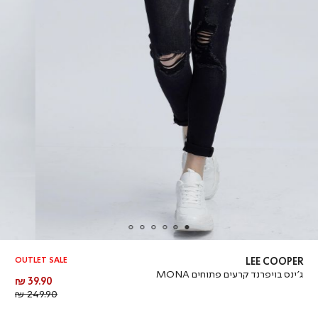
OUTLET SALE
LEE COOPER
ג’ינס בויפרנד קרעים פתוחים MONA
מחיר
39.90 ₪
מוצר
מחיר
249.90 ₪
רגיל