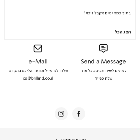
בתוך כמה ימים אקבל זיכוי?
הצג הכל
|
e-
|
|
Send
|
e-
Mail
e-
send
send
a
mail
mail
a
Message
a
e-Mail
Send a Message
|
|
message
message
|
|
שירות
שירות
זמינים לשירותכים בכל עת
שלחו לנו מייל ונחזור אליכם בהקדם
שירות
שירות
לקוחות
לקוחות
שלח פנייה
cs@brillind.co.il
לקוחות
לקוחות
באנר
באנר
באנר
באנר
צור
צור
צור
צור
קשר
קשר
קשר
קשר
(18)
(18)
(18)
(18)
מידע שימושי