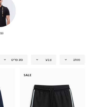
גבר
מותג
צבע
סוג פריט
SALE