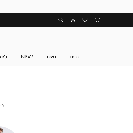
גברים
נשים
NEW
ג'ינ
ג'י