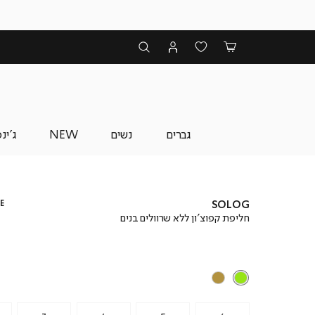
גברים
נשים
NEW
ג'ינ
E
SOLOG
חליפת קפוצ’ון ללא שרוולים בנים
מ
מ