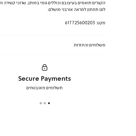
הקצרים תואמים בעיצובם וכוללים גומי במותן, שרוכי קשירה ו
לוגו תחתון למראה אורבני מושלם.
מקט:
617725600203
משלוחים והחזרות
Secure Payments
|
תשלומים מאובטחים
secure
payments
|
באנר
תומכי
מכירה
-
דף
הבית