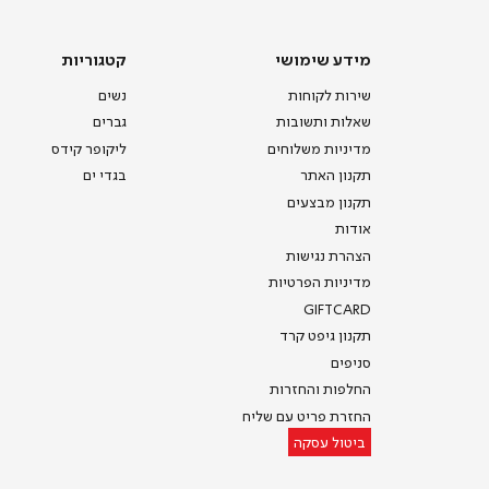
(8)
מידע
קטגוריות
מידע שימושי
קטגוריות
שימושי
שירות לקוחות
נשים
שאלות ותשובות
גברים
מדיניות משלוחים
ליקופר קידס
תקנון האתר
בגדי ים
תקנון מבצעים
אודות
הצהרת נגישות
מדיניות הפרטיות
GIFTCARD
תקנון גיפט קרד
סניפים
החלפות והחזרות
החזרת פריט עם שליח
ביטול עסקה