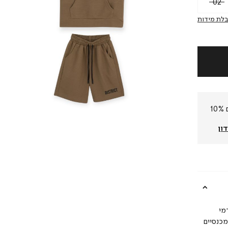
02
לת מידות
חברי המועדון שלנו צוברים 10%
ון
מי
קה. המכנסיים