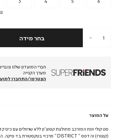
3
4
5
6
טב
מערך הקנייה
הצטרפו/התחברו למועד
על המוצר
סט קולי ונוח המורכב מחולצת קפוצ’ון ללא שרוולים עם כיס קד
(קנגורו) והדפס ” DISTRICT” מרכזי בטקסטורת בד פי