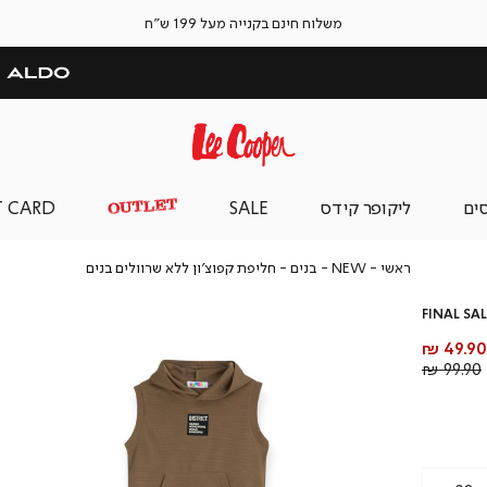
משלוח חינם בקנייה מעל 199 ש"ח
סים
ליקופר קידס
SALE
T CARD
ראשי
NEW
בנים
חליפת
ראשי
NEW
בנים
חליפת קפוצ’ון ללא שרוולים בנים
קפוצ’ון
ללא
FINAL SAL
שרוולים
בנים
חיר
49.90 ₪
וצר
מחיר
99.90 ₪
רגיל