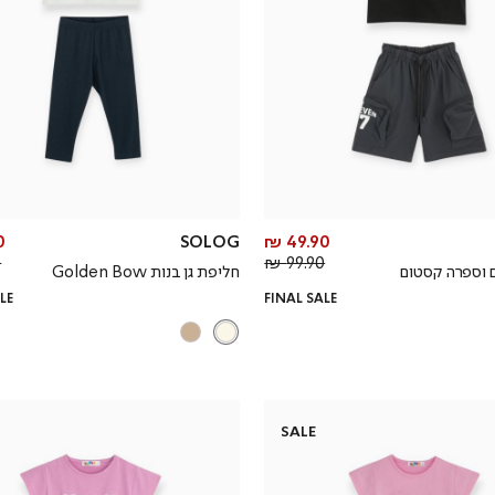
מחיר
₪
SOLOG
49.90 ₪
מחיר
מוצר
₪
99.90 ₪
 וספרה קסטום
חליפת גן בנות Golden Bow
רגיל
LE
FINAL SALE
SALE