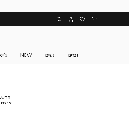
גברים
נשים
NEW
ג'ינ
חדש ב
ועכשיו 