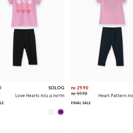
מחיר
₪
SOLOG
29.90 ₪
מחיר
מוצר
₪
59.90 ₪
Heart P
חליפת גן בנות Love Hearts
רגיל
LE
FINAL SALE