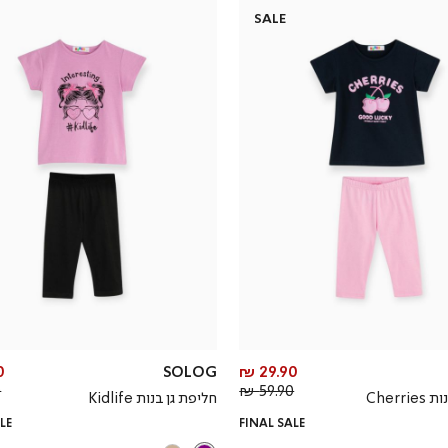
SALE
מחיר
₪
SOLOG
29.90 ₪
מחיר
מוצר
₪
59.90 ₪
Cherr
חליפת גן בנות Kidlife
רגיל
LE
FINAL SALE