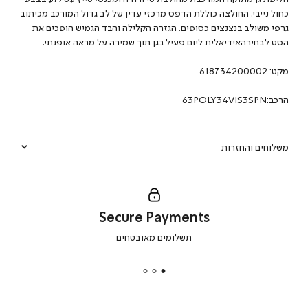
כחול נייבי. החולצה כוללת הדפס מרכזי עדין של לב גדול המורכב מכיתוב
גרפי משולב בנצנצים כסופים. הגזרה הקלילה והבד הגמיש הופכים את
הסט לבחירהאידיאלית ליום פעיל בגן תוך שמירה על מראה אופנתי.
מקט:
618734200002
הרכב:63POLY34VIS3SPN
משלוחים והחזרות
Secure Payments
|
תשלומים מאובטחים
secure
payments
|
באנר
תומכי
מכירה