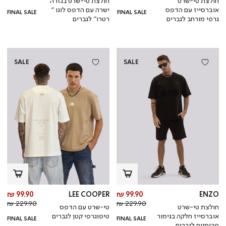
חולצת טי-שרט
חולצת טי-שרט בגזרה
רגיל
רגי
אוברסייז עם הדפס
ישרה עם הדפס לוגו ”
FINAL SALE
FINAL SALE
גרפי מורחב לגברים
רטרו” לגברים
SALE
SALE
מחיר
מח
99.90 ₪
LEE COOPER
99.90 ₪
ENZO
מחיר
מוצר
מחי
מו
229.90 ₪
229.90 ₪
חולצת טי-שרט
טי-שרט עם הדפס
רגיל
רגי
אוברסייז חלקה בגימור
טיפוגרפי קטן לגברים
FINAL SALE
FINAL SALE
פרימיום לגברים