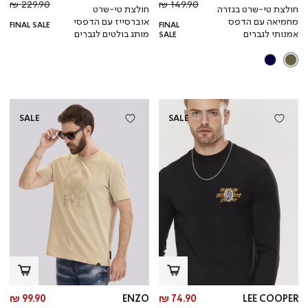
מחיר
מוצר
מחי
מו
229.90 ₪
149.90 ₪
חולצת טי-שרט בגזרה
חולצת טי-שרט
רגיל
רגי
מחמיאה עם הדפס
אוברסייז עם הדפסי
FINAL SALE
FINAL
אמנותי לגברים
מותג בולטים לגברים
SALE
SALE
SALE
מחיר
מח
99.90 ₪
ENZO
74.90 ₪
LEE COOPER