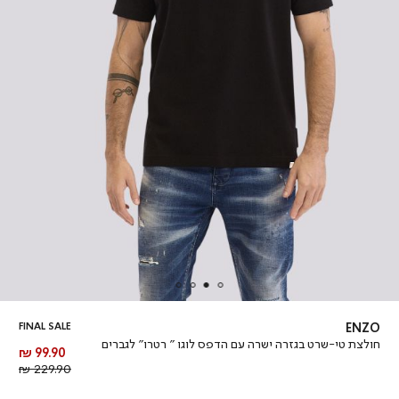
FINAL SALE
ENZO
חולצת טי-שרט בגזרה ישרה עם הדפס לוגו ” רטרו” לגברים
מחיר
99.90 ₪
מוצר
מחיר
229.90 ₪
רגיל