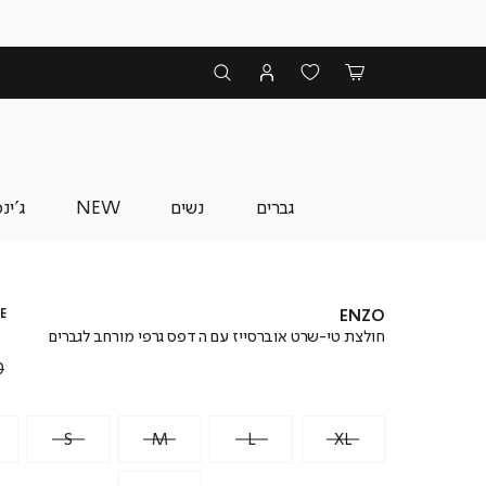
גברים
נשים
NEW
ג'ינ
E
ENZO
חולצת טי-שרט אוברסייז עם הדפס גרפי מורחב לגברים
₪
S
M
L
XL