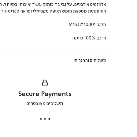
אלמנטים אורבניים, על גבי בד כותנה עשיר ואיכותי במיוחד. ה
האופנתית מספקת חופש תנועה מקסימלי ומראה סטריט-וור 
מקט:
611532110001
הרכב:100% כותנה
משלוחים והחזרות
Secure Payments
|
תשלומים מאובטחים
secure
payments
|
באנר
תומכי
מכירה