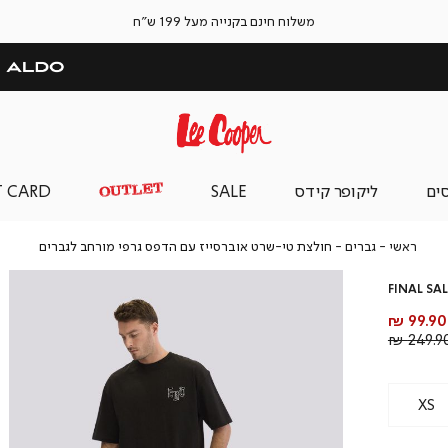
משלוח חינם בקנייה מעל 199 ש"ח
סים
ליקופר קידס
SALE
T CARD
ראשי
גברים
חולצת
ראשי
גברים
חולצת טי-שרט אוברסייז עם הדפס גרפי מורחב לגברים
טי-שרט
אוברסיי
FINAL SAL
עם
הדפס
מחיר
99.90 ₪
גרפי
מוצר
מחיר
249.90 
מורחב
רגיל
לגברים
XS