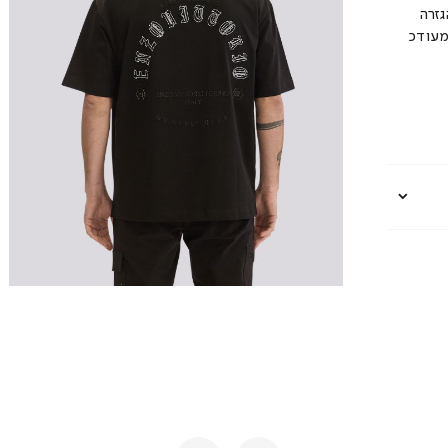
גזרה
מעודכ