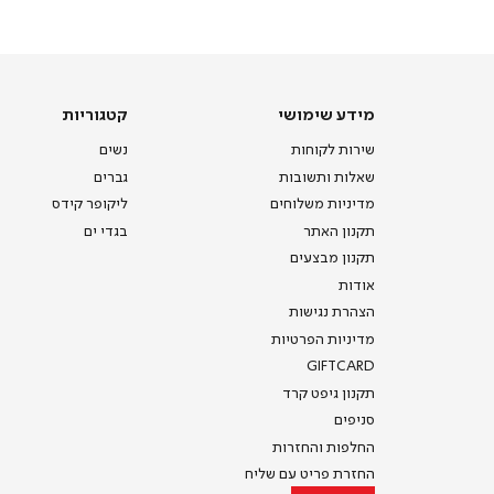
-
דף
הבית
(8)
מידע
קטגוריות
מידע שימושי
קטגוריות
שימושי
שירות לקוחות
נשים
שאלות ותשובות
גברים
מדיניות משלוחים
ליקופר קידס
תקנון האתר
בגדי ים
תקנון מבצעים
אודות
הצהרת נגישות
מדיניות הפרטיות
GIFTCARD
תקנון גיפט קרד
סניפים
החלפות והחזרות
החזרת פריט עם שליח