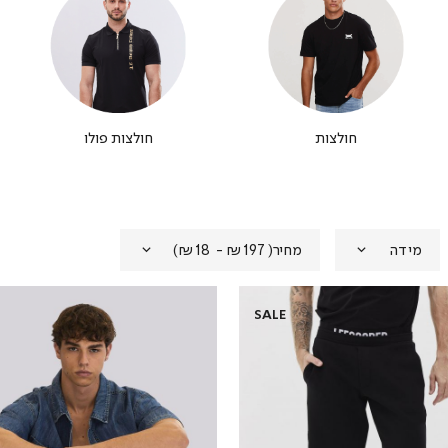
חולצות
חולצות פולו
מידה
מחיר
(
₪197 - ₪18
)
SALE