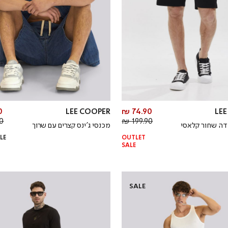
מחיר
₪
LEE COOPER
74.90 ₪
LE
מחיר
מוצר
 ₪
199.90 ₪
דה שחור קלאסי
מכנסי ג’ינס קצרים עם שרוך
רגיל
LE
OUTLET
SALE
SALE