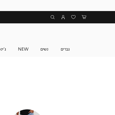
גברים
נשים
NEW
ג'ינ