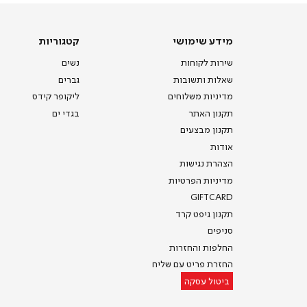
הבית
(8)
מידע
קטגוריות
מידע שימושי
קטגוריות
שימושי
שירות לקוחות
נשים
שאלות ותשובות
גברים
מדיניות משלוחים
ליקופר קידס
תקנון האתר
בגדי ים
תקנון מבצעים
אודות
הצהרת נגישות
מדיניות הפרטיות
GIFTCARD
תקנון גיפט קרד
סניפים
החלפות והחזרות
החזרת פריט עם שליח
ביטול עסקה