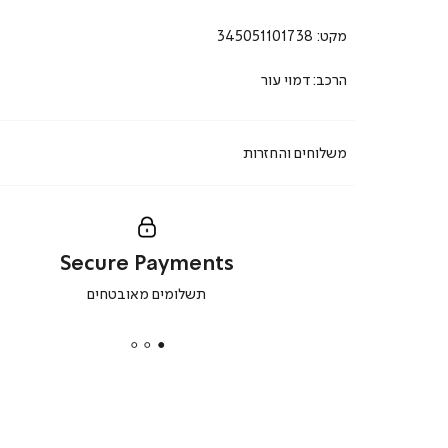
מקט:
345051101738
הרכב:דמוי עור
משלוחים והחזרות
Secure Payments
|
תשלומים מאובטחים
secure
payments
|
באנר
תומכי
מכירה
-
דף