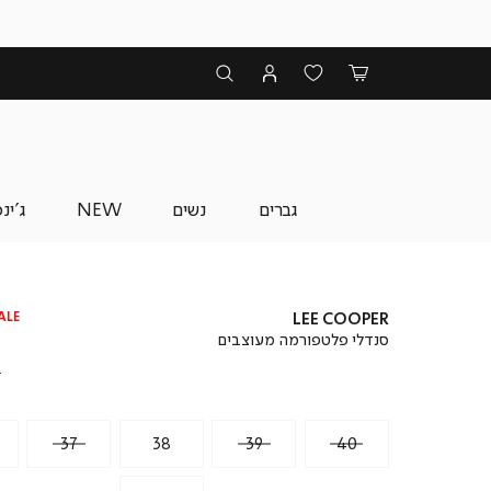
גברים
נשים
NEW
ג'ינ
ALE
LEE COOPER
סנדלי פלטפורמה מעוצבים
מ
מ
₪
37
38
39
40