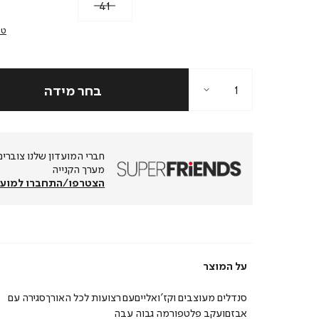
41
טב
מערך הקנייה
הצטרפו/התחברו למועד
על המוצר
סנדלים מעוצבים וקז’ואלייםעם רצועות לכל האורךסגירה עם
אבזםועקב פלטפורמה גבוה עבה