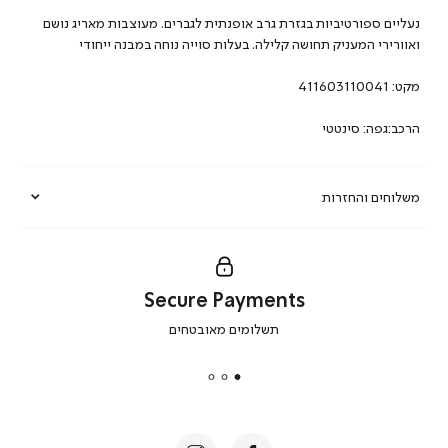
נעליים ספורטיביות בגזרת גרב אופנתית לגברים. מעוצבות מאריג נושם
ואוורירי המעניק תחושה קלילה. בעלות סוייה נוחה במבנה ייחודי
מקט:
411603110041
הרכב:גפה: סינטטי
משלוחים והחזרות
Secure Payments
|
תשלומים מאובטחים
secure
payments
|
באנר
תומכי
מכירה
-