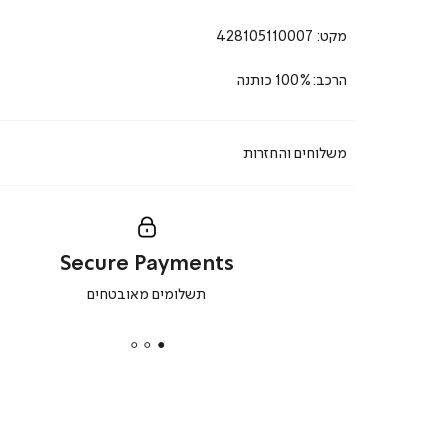
מקט:
428105110007
הרכב:100% כותנה
משלוחים והחזרות
Secure Payments
|
תשלומים מאובטחים
secure
payments
|
באנר
תומכי
מכירה
-
דף