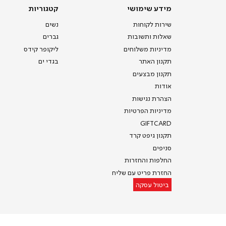
מידע
קטגוריות
מידע שימושי
קטגוריות
שימושי
שירות לקוחות
נשים
שאלות ותשובות
גברים
מדיניות משלוחים
ליקופר קידס
תקנון האתר
בגדי ים
תקנון מבצעים
אודות
הצהרת נגישות
מדיניות הפרטיות
GIFTCARD
תקנון גיפט קרד
סניפים
החלפות והחזרות
החזרת פריט עם שליח
ביטול עסקה