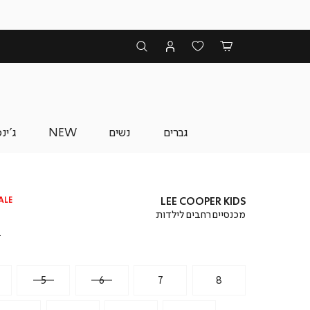
גברים
נשים
NEW
ג'ינ
ALE
LEE COOPER KIDS
מכנסיים רחבים לילדות
מ
₪
מ
₪
5
6
7
8