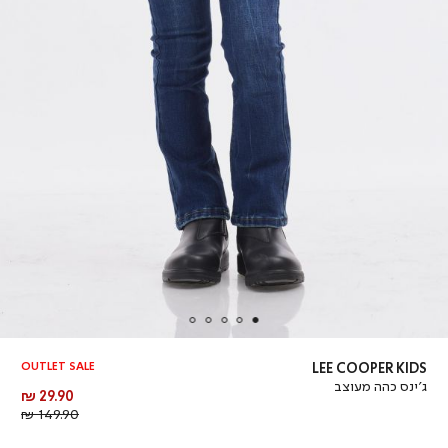
OUTLET SALE
LEE COOPER KIDS
ג’ינס כהה מעוצב
מחיר
29.90 ₪
מוצר
מחיר
149.90 ₪
רגיל