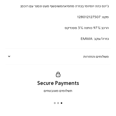
ג’ינס כהה יומיומי בגזרה מחמיאהמשופשף מעט ונסגר עם רוכסן
מקט:
128012127507
הרכב:97% כותנה 3% ספנדקס
גזרה/עקב :EMMA
משלוחים והחזרות
Secure Payments
|
תשלומים מאובטחים
secure
payments
|
באנר
תומכי
מכירה