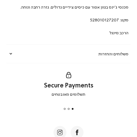
מכנסי ג’ינס בגוון אפור עם כיסים צידיים גדולים. גזרה רחבה ונוחה.
מקט:
528010127207
הרכב:סינגל
משלוחים והחזרות
Secure Payments
|
תשלומים מאובטחים
secure
payments
|
באנר
תומכי
מכירה
-
דף