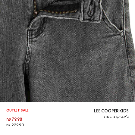
OUTLET SALE
LEE COOPER KIDS
ג’ינס קרגו בנות
מחיר
79.90 ₪
מוצר
מחיר
229.90 ₪
רגיל