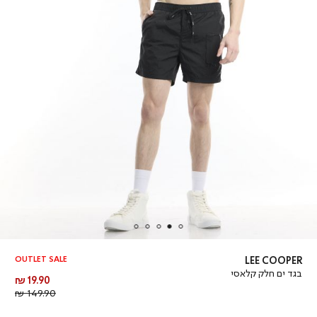
OUTLET SALE
LEE COOPER
בגד ים חלק קלאסי
מחיר
19.90 ₪
מוצר
מחיר
149.90 ₪
רגיל