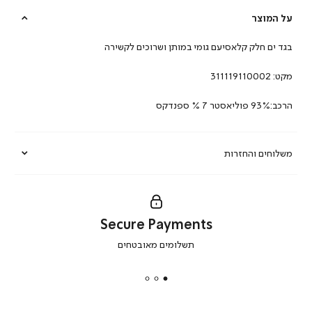
על המוצר
בגד ים חלק קלאסיעם גומי במותן ושרוכים לקשירה
מקט:
311119110002
הרכב:93% פוליאסטר 7 % ספנדקס
משלוחים והחזרות
Secure Payments
|
תשלומים מאובטחים
secure
payments
|
באנר
תומכי
מכירה