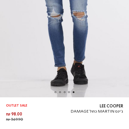
OUTLET SALE
LEE COOPER
ג’ינס MARTIN כחול DAMAGE
מחיר
98.00 ₪
מוצר
מחיר
369.90 ₪
רגיל