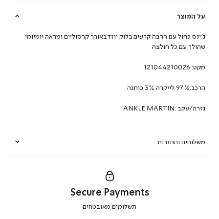
על המוצר
ג’ינס כחול עם הרבה קרעים בלוק יוזדבאורך קרסוליים ומראה יומיומי
שהולך עם כל חולצה
מקט:
121044210026
הרכב:97% לייקרה 3% כותנה
גזרה/עקב :ANKLE MARTIN
משלוחים והחזרות
Secure Payments
|
תשלומים מאובטחים
secure
payments