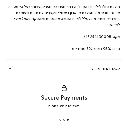
חולצת פולו לילדים בסטייל יוקרתי. מעוצבת מאריג איכותי בעל טקסטורה
עדינה ומרשימה. משלבת צווארון ושרוולים קצרים עם תווית מעוצבת
בתחתית. מתאימה לשלל לוקים ספורט אלגנטיים ומספקת טאצ? שיקי
למראה
מקט:
617254100008
הרכב:95% כותנה 5% ספנדקס
משלוחים והחזרות
Secure Payments
|
תשלומים מאובטחים
secure
payments
|
באנר