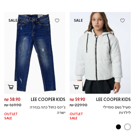
SALE
SALE
מחיר
מח
38.90 ₪
LEE COOPER KIDS
59.90 ₪
LEE COOPER KIDS
מחיר
מוצר
מחי
מו
169.90 ₪
229.90 ₪
מעיל גשם סמיילי
ג’ינס כחול כהה בגזרה
רגיל
רגי
לילדות
ישרה
OUTLET
OUTLET
SALE
SALE