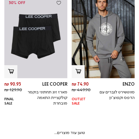
30% OFF
SALE
מחיר
מח
90.93 ₪
LEE COOPER
74.90 ₪
ENZO
מחיר
מוצר
מחי
מו
129.90 ₪
449.90 ₪
סווטשירט לגברים עם
מארז זוג תחתוני בוקסר
רגיל
רגי
הדפס וקפוצ’ון
קולקציית התאמה
FINAL
OUTLET
מובחרת
SALE
SALE