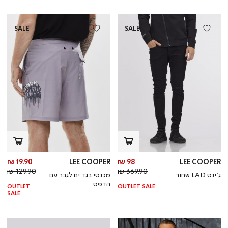
SALE
SALE
מחיר
מח
19.90 ₪
LEE COOPER
98 ₪
LEE COOPER
מחיר
מוצר
מחי
מו
129.90 ₪
369.90 ₪
ג’ינס LAD שחור
מכנסי בגד ים לגבר עם
רגיל
רגי
הדפס
OUTLET
OUTLET SALE
SALE