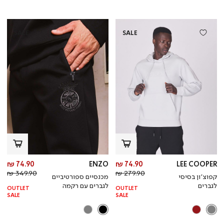
SALE
SALE
מחיר
מח
74.90 ₪
ENZO
74.90 ₪
LEE COOPER
מחיר
מוצר
מחי
מו
349.90 ₪
279.90 ₪
קפוצ’ון בסיסי
מכנסיים ספורטיביים
רגיל
רגי
לגברים
לגברים עם רקמה
OUTLET
OUTLET
SALE
SALE