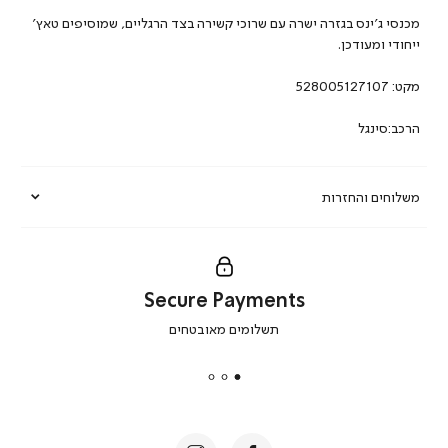
מכנסי ג’ינס בגזרה ישרה עם שרוכי קשירה בצד הרגליים, שמוסיפים טאץ’
ייחודי ומעודכן.
מקט:
528005127107
הרכב:סינגל
משלוחים והחזרות
Secure Payments
|
תשלומים מאובטחים
secure
payments
|
באנר
תומכי
מכירה
-