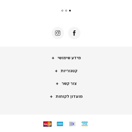
payments
|
באנר
תומכי
מכירה
-
דף
הבית
(8)
מידע
מידע שימושי
שימושי
קטגוריות
קטגוריות
צור
צור קשר
קשר
מועדון
מועדון לקוחות
לקוחות