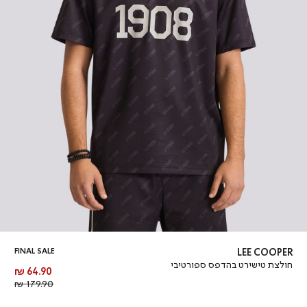
FINAL SALE
LEE COOPER
חולצת טישירט בהדפס ספורטיבי
מחיר
64.90 ₪
מוצר
מחיר
179.90 ₪
רגיל