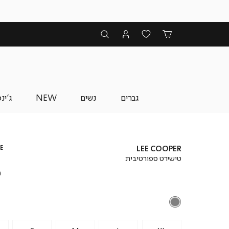
גברים
נשים
NEW
ג'ינ
E
LEE COOPER
טישירט ספורטיבית
מ
₪
מ
₪