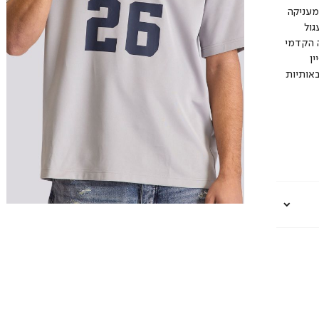
מעניקה
גול
ה הקדמי
ן
י וייחודי הכולל את הכיתוב ” LCSTUDIO” באותיות