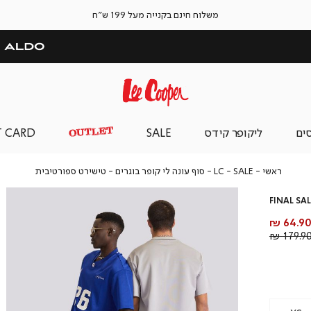
משלוח חינם בקנייה מעל 199 ש"ח
סים
ליקופר קידס
SALE
T CARD
ראשי
SALE
LC
טישירט
ראשי
SALE
LC - סוף עונה לי קופר בוגרים
טישירט ספורטיבית
-
ספורטיבי
סוף
FINAL SAL
עונה
לי
חיר
64.90 
קופר
וצר
מחיר
179.90 
בוגרים
רגיל