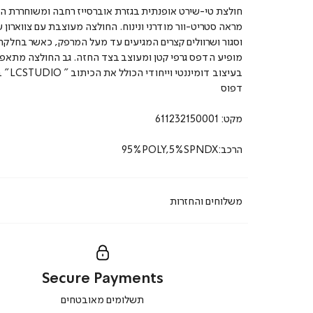
חולצת טי-שירט אופנתית בגזרת אוברסייז רחבה ומשוחררת ה
מראה סטריט-וור מודרני ונינוח. החולצה מעוצבת עם צווארון ע
וסגור ושרוולים קצרים המגיעים עד מעל המרפק, כאשר בחלק
מופיע הדפס גרפי קטן ומעוצב בצד החזה. גב החולצה מתאפיי
בעיצוב דומיננט
דפוס
מקט:
611232150001
הרכב:95%POLY,5%SPNDX
משלוחים והחזרות
Secure Payments
|
תשלומים מאובטחים
secure