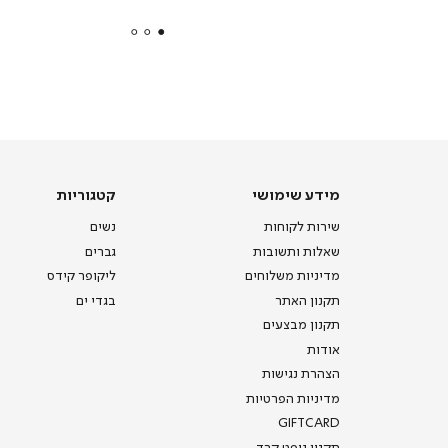
payments
|
באנר
תומכי
מכירה
-
דף
הבית
(8)
מידע
קטגוריות
מידע שימושי
קטגוריות
שימושי
שירות לקוחות
נשים
שאלות ותשובות
גברים
מדיניות משלוחים
ליקופר קידס
תקנון האתר
בגדי ים
תקנון מבצעים
אודות
הצהרת נגישות
מדיניות הפרטיות
GIFTCARD
תקנון גיפט קרד