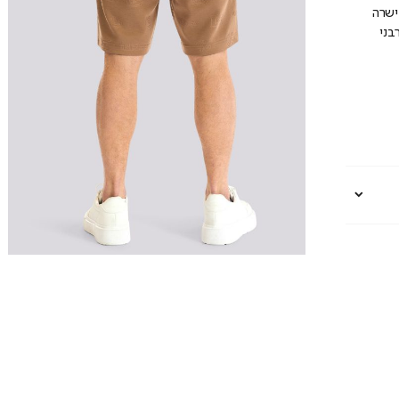
ישרה
בני