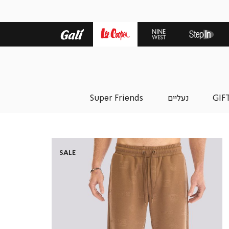
GIF
נעליים
Super Friends
י
ודה
פס
בע
SALE