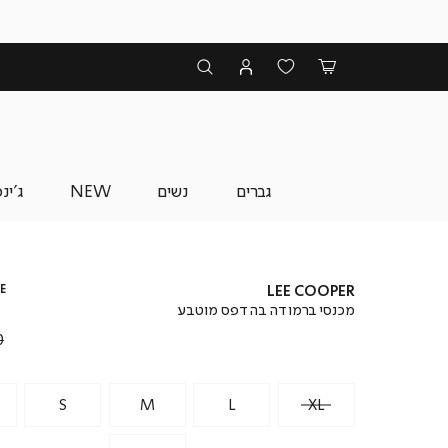
גברים
נשים
NEW
ג'ינ
E
LEE COOPER
מכנסי ברמודה בהדפס מוטבע
₪
S
M
L
XL