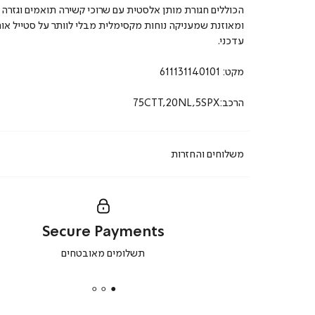
הכוללים חגורת מותן אלסטית עם שרוכי קשירה תואמים וגזרה 
ומאוזנת שמעניקה נוחות מקסימלית מבלי לוותר על סטייל אור
עדכני.
מקט:
611131140101
הרכב:75CTT,20NL,5SPX
משלוחים והחזרות
Secure Payments
|
תשלומים מאובטחים
secure
payments
|
באנר
תומכי