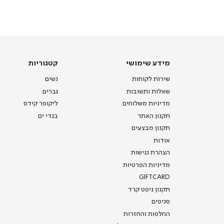
מכירה
-
דף
הבית
(8)
מידע שימושי
קטגוריות
שירות לקוחות
נשים
שאלות ותשובות
גברים
מדיניות משלוחים
ליקופר קידס
תקנון האתר
בגדי ים
תקנון מבצעים
אודות
הצהרת נגישות
מדיניות הפרטיות
GIFTCARD
תקנון גיפט קרד
סניפים
החלפות והחזרות