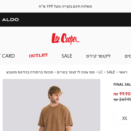
משלוח חינם בקנייה מעל 199 ש"ח
סים
ליקופר קידס
SALE
T CARD
ראשי
SALE
LC
מכנס
ראשי
SALE
LC - סוף עונה לי קופר בוגרים
מכנסי ברמודה בהדפס מוטבע
-
ברמ
סוף
בהד
FINAL SAL
עונה
מוט
לי
מחיר
99.90 ₪
קופר
מוצר
מחיר
249.90 
בוגרים
רגיל
XS