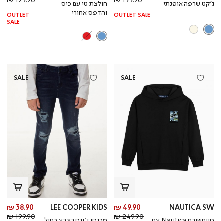
ג’קט שרפה אופנתי
חולצת טי עם כיס
רגיל
רגי
והדפס אחורי
OUTLET
OUTLET SALE
SALE
SALE
SALE
מחיר
מח
38.90 ₪
LEE COOPER KIDS
49.90 ₪
NAUTICA SW
מחיר
מוצר
מחי
מו
199.90 ₪
249.90 ₪
סווטשירט Nautica עם
מכנסי ג’ינס בצבע כחול