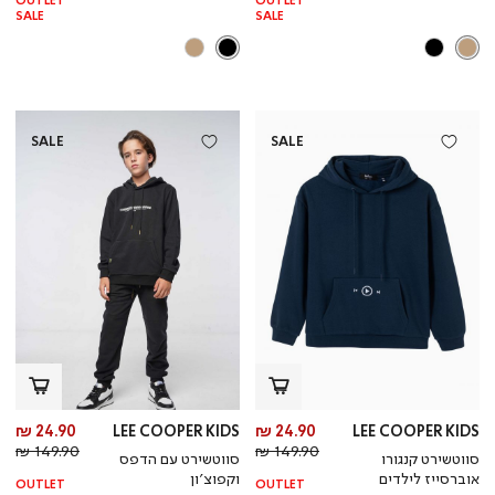
OUTLET
OUTLET
SALE
SALE
SALE
SALE
מחיר
מח
24.90 ₪
LEE COOPER KIDS
24.90 ₪
LEE COOPER KIDS
מחיר
מוצר
מחי
מו
149.90 ₪
149.90 ₪
סווטשירט קנגורו
סווטשירט עם הדפס
רגיל
רגי
אוברסייז לילדים
וקפוצ’ון
OUTLET
OUTLET