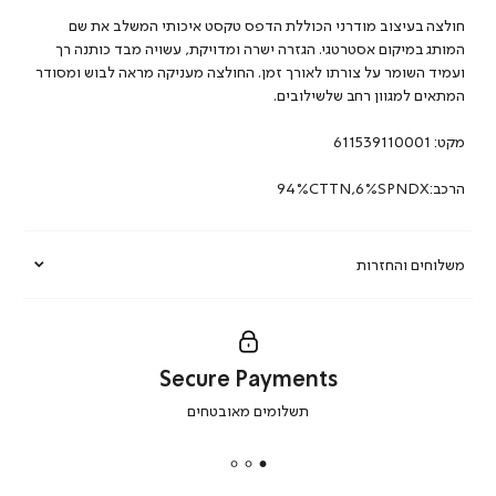
חולצה בעיצוב מודרני הכוללת הדפס טקסט איכותי המשלב את שם
המותג במיקום אסטרטגי. הגזרה ישרה ומדויקת, עשויה מבד כותנה רך
ועמיד השומר על צורתו לאורך זמן. החולצה מעניקה מראה לבוש ומסודר
המתאים למגוון רחב שלשילובים.
מקט:
611539110001
הרכב:94%CTTN,6%SPNDX
משלוחים והחזרות
Secure Payments
|
תשלומים מאובטחים
secure
payments
|
באנר