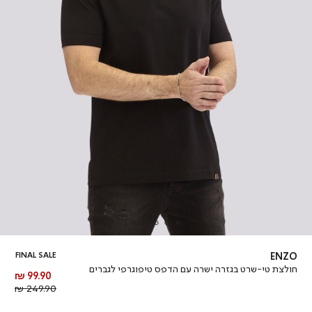
FINAL SALE
ENZO
חולצת טי-שרט בגזרה ישרה עם הדפס טיפוגרפי לגברים
מחיר
99.90 ₪
מוצר
מחיר
249.90 ₪
רגיל