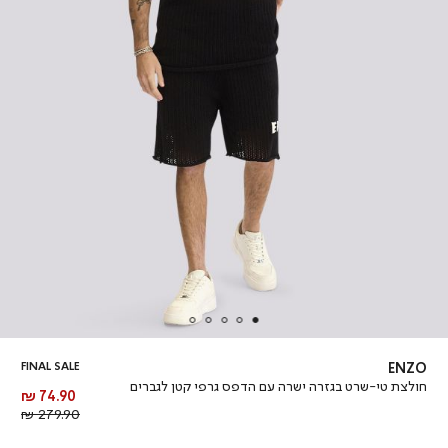
FINAL SALE
ENZO
חולצת טי-שרט בגזרה ישרה עם הדפס גרפי קטן לגברים
מחיר
74.90 ₪
מוצר
מחיר
279.90 ₪
רגיל