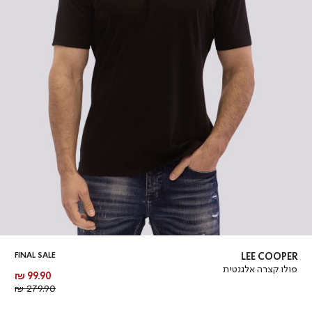
FINAL SALE
LEE COOPER
פולו קצרה אלגנטית
מחיר
99.90 ₪
מוצר
מחיר
279.90 ₪
רגיל