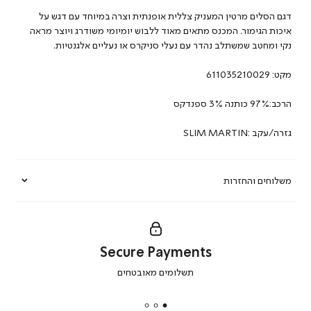
דגם הסלים מרטין המעניק צללית אופנתית וצרה במיוחד עם דגש על
איכות הגימור. המכנס מתאים מאוד ללבוש יומיומי משודרג ויוצר מראה
נקי ומחטב שמשתלב נהדר עם נעלי סניקרס או נעליים אלגנטיות.
מקט:
611035210029
הרכב:97% כותנה 3% ספנדקס
גזרה/עקב :SLIM MARTIN
משלוחים והחזרות
Secure Payments
|
תשלומים מאובטחים
secure
payments
|