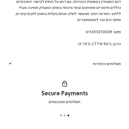
דגם המצטיין בפשטות ובאיכות, עם דגש על נוחות לבישה. המכנסיים
כוללים תיפורים מחוזקים וגומי איכותי במותן המעניק תמיכה מבלי
ללחוץ. המראה הנקי מאפשר לשלב אותם בקלות במגוון לוקים קיציים,
מחוף הים ועד למפגשחברים.
מקט:
611653210028
הרכב:LY 10% CTTN 90%
משלוחים והחזרות
Secure Payments
|
תשלומים מאובטחים
secure
payments
|
באנר
תומכי