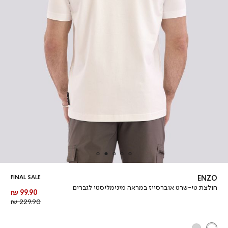
FINAL SALE
ENZO
חולצת טי-שרט אוברסייז במראה מינימליסטי לגברים
מחיר
99.90 ₪
מוצר
מחיר
229.90 ₪
רגיל