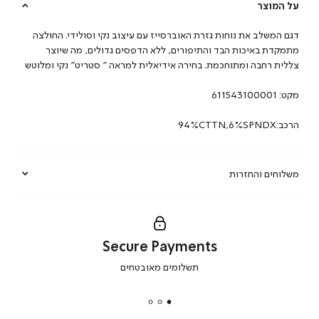
על המוצר
דגם המשלב את נוחות גזרת האוברסייז עם עיצוב נקי וסולידי. החולצה
מתמקדת באיכות הבד והתיפורים, ללא הדפסים גדולים, מה שיוצר
צללית רחבה ומתוחכמת. בחירה אידיאלית למראה ” סטריט” נקי ומלוטש
מקט:
611543100001
הרכב:94%CTTN,6%SPNDX
משלוחים והחזרות
Secure Payments
|
תשלומים מאובטחים
secure
payments
|
באנר