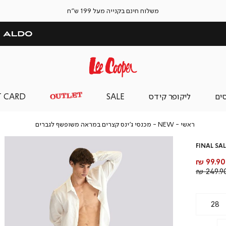
משלוח חינם בקנייה מעל 199 ש"ח
סים
ליקופר קידס
SALE
T CARD
ראשי
NEW
מכנסי
ראשי
NEW
מכנסי ג’ינס קצרים במראה משופשף לגברים
ג’ינס
קצרים
FINAL SAL
במראה
משופשף
מחיר
99.90 ₪
לגברים
מוצר
מחיר
249.90 
רגיל
28