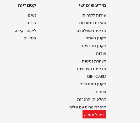
מידע
קטגוריות
מידע שימושי
קטגוריות
שימושי
שירות לקוחות
נשים
שאלות ותשובות
גברים
מדיניות משלוחים
ליקופר קידס
תקנון האתר
בגדי ים
תקנון מבצעים
אודות
הצהרת נגישות
מדיניות הפרטיות
GIFTCARD
תקנון גיפט קרד
סניפים
החלפות והחזרות
החזרת פריט עם שליח
ביטול עסקה