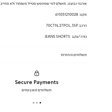
אורבני ובועט, מושלם למי שמחפש סטייל משוחרר ולא מחייב.
מקט:
611051210028
הרכב:70CTN,27POL,3SP
גזרה/עקב :JEANS SHORTS
משלוחים והחזרות
Secure Payments
|
תשלומים מאובטחים
secure
payments
|
באנר
תומכי