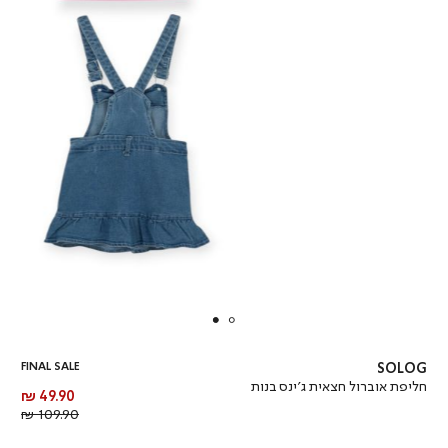
FINAL SALE
SOLOG
חליפת אוברול חצאית ג’ינס בנות
מחיר
49.90 ₪
מוצר
מחיר
109.90 ₪
רגיל