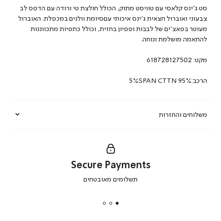
סט ג’ינס קלאסי עם טוויסט מתוק, הכולל חולצת טי ורודה עם הדפס לב
צבעוני ואוברול חצאית ג’ינס איכותי עםסיומת וולנים במכפלת. האוברול
מעוטר בפאצ’ים של לבבות ופפיון בחזית, וכולל כתפיות מתכווננות
להתאמה מושלמת ונוחה.
מקט:
618728127502
הרכב:5%SPAN CTTN 95%
משלוחים והחזרות
Secure Payments
|
תשלומים מאובטחים
secure
payments
|
באנר
תומכי