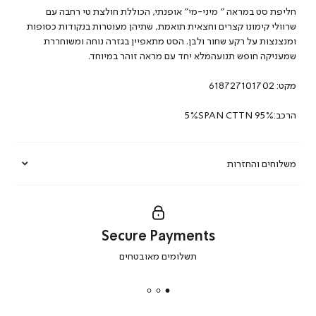
חליפת סט במראה ” מיני-מי” אופנתי, הכוללת חולצת טי רחבה עם
שרוולי קימונו קצרים וחצאית תואמת, שתיהן מעוטרות בנקודות כסופות
ומנצנצות על רקע שחור ולבן. הסט מתאפיין בגזרה נוחה ומשוחררת
שמעניקה חופש תנועהמלא יחד עם מראה זוהר במיוחד.
מקט:
618727101702
הרכב:5%SPAN CTTN 95%
משלוחים והחזרות
Secure Payments
|
תשלומים מאובטחים
secure
payments
|
באנר
תומכי