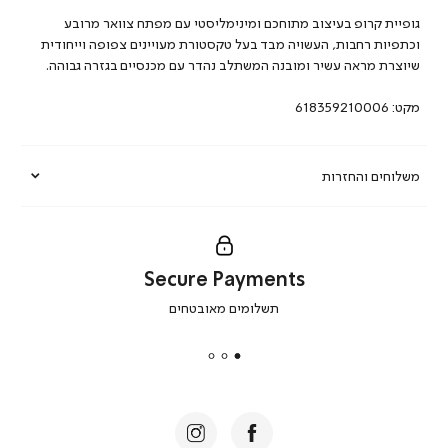
גופיית קרופ בעיצוב מתוחכם ומינימליסטי עם מפתח צוואר מרובע
וכתפיות רחבות, העשויה מבד בעל טקסטורת מעויינים צפופה וייחודית
שיוצרת מראה עשיר ומובנה המשתלב נהדר עם מכנסיים בגזרה גבוהה.
מקט:
618359210006
משלוחים והחזרות
Secure Payments
|
תשלומים מאובטחים
secure
payments
|
באנר
תומכי
מכירה
-
דף