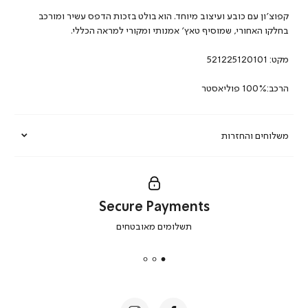
קפוצ’ון עם כובע ועיצוב מיוחד. הוא בולט בזכות הדפס עשיר ומורכב
בחלקו האחורי, שמוסיף טאץ’ אמנותי ומקורי למראה הכללי.
מקט:
521225120101
הרכב:100% פוליאסטר
משלוחים והחזרות
Secure Payments
|
תשלומים מאובטחים
secure
payments
|
באנר
תומכי
מכירה
-