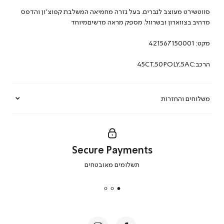
סווטשירט מעוצב לגברים. בעל גזרה מחמיאה המשלבת קפוצ’ון והדפס
מרהיב בצווארון ובשרוול. מספק מראה מרשיםמיוחד
מקט:
421567150001
הרכב:45CT,50POLY,5AC
משלוחים והחזרות
Secure Payments
|
תשלומים מאובטחים
secure
payments
|
באנר
תומכי
מכירה
-