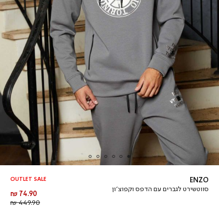
OUTLET SALE
ENZO
סווטשירט לגברים עם הדפס וקפוצ’ון
מחיר
74.90 ₪
מוצר
מחיר
449.90 ₪
רגיל