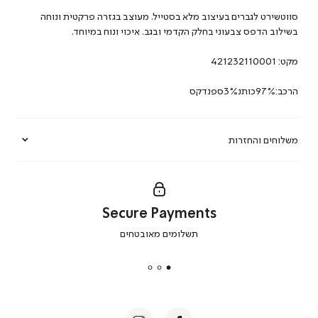
סווטשירט לגברים בעיצוב מלא בסטייל. מעוצב בגזרה פרקטית ונוחה
בשילוב הדפס צבעוני בחלק הקדמי ובגב. איכוי ונוח במיוחד.
מקט:
421232110001
הרכב:97%כותנ3%ספנדקס
משלוחים והחזרות
Secure Payments
|
תשלומים מאובטחים
secure
payments
|
באנר
תומכי
מכירה
-