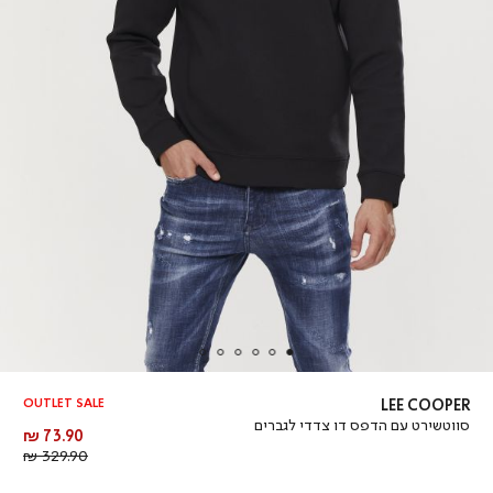
OUTLET SALE
LEE COOPER
סווטשירט עם הדפס דו צדדי לגברים
מחיר
73.90 ₪
מוצר
מחיר
329.90 ₪
רגיל