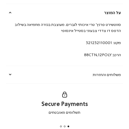
על המוצר
סווטשירט פרנץ’ טרי איכותי לגברים. מעוצבת בגזרה מחמיאה בשילוב
הדפס דו צדדי צבעוני בסטייל אינסופי
מקט:
321232110001
הרכב:88CTN,12POLY
משלוחים והחזרות
Secure Payments
|
תשלומים מאובטחים
secure
payments
|