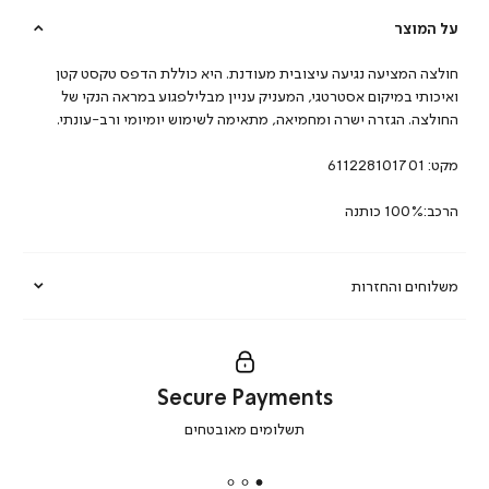
על המוצר
חולצה המציעה נגיעה עיצובית מעודנת. היא כוללת הדפס טקסט קטן
ואיכותי במיקום אסטרטגי, המעניק עניין מבלילפגוע במראה הנקי של
החולצה. הגזרה ישרה ומחמיאה, מתאימה לשימוש יומיומי ורב-עונתי.
מקט:
611228101701
הרכב:100% כותנה
משלוחים והחזרות
Secure Payments
|
תשלומים מאובטחים
secure
payments
|