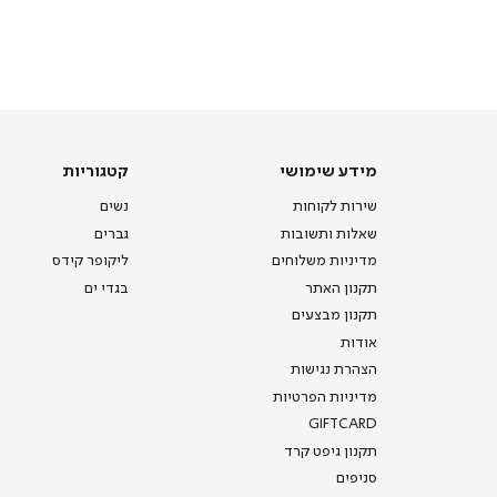
באנר
תומכי
מכירה
-
דף
הבית
(8)
מידע
קטגוריות
מידע שימושי
קטגוריות
שימושי
שירות לקוחות
נשים
שאלות ותשובות
גברים
מדיניות משלוחים
ליקופר קידס
תקנון האתר
בגדי ים
תקנון מבצעים
אודות
הצהרת נגישות
מדיניות הפרטיות
GIFTCARD
תקנון גיפט קרד
סניפים