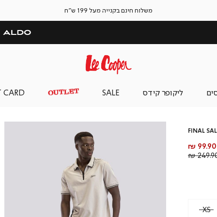
משלוח חינם בקנייה מעל 199 ש"ח
סים
ליקופר קידס
SALE
T CARD
FINAL SAL
מחיר
99.90 ₪
מוצר
מחיר
249.90 
רגיל
XS