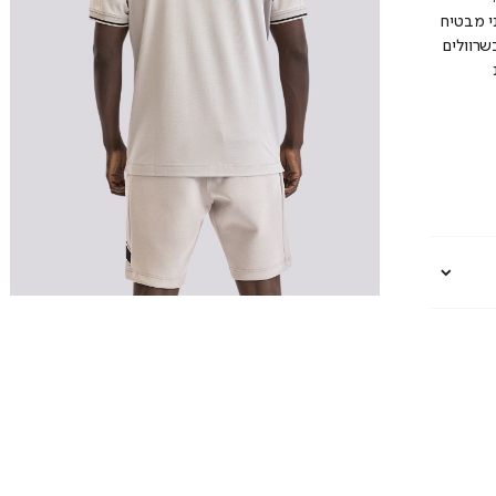
י מבטיח
שרוולים