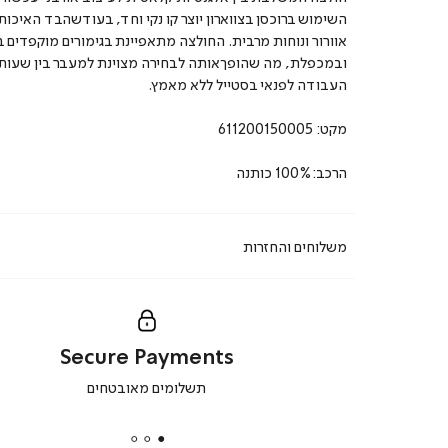
השימוש ברוכסן בצווארון יוצר קו נקי וחד, בעודשהבד האיכות
אוורור ונוחות מרבית. החולצה מתאפיינת בגימורים מוקפדים ב
ובמכפלת, מה שהופךאותה לבחירה מצוינת למעבר בין שעות
העבודה לפנאי בסטייל ללא מאמץ.
מקט:
611200150005
הרכב:100% כותנה
משלוחים והחזרות
Secure Payments
|
תשלומים מאובטחים
secure
payments
|