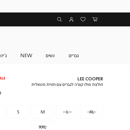
גברים
נשים
NEW
ג'ינ
ALE
LEE COOPER
חולצת פולו קצרה לגברים עם תווית מטאלית
מ
מ
₪
S
M
L
XL
XXL