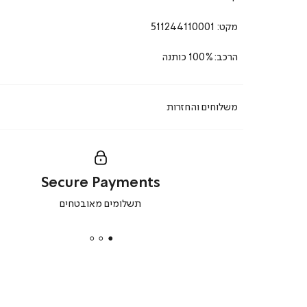
מקט:
511244110001
הרכב:100% כותנה
משלוחים והחזרות
Secure Payments
|
תשלומים מאובטחים
secure
payments
|
באנר
תומכי
מכירה
-
דף