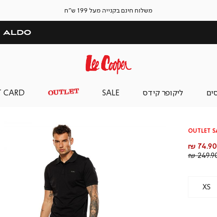
משלוח חינם בקנייה מעל 199 ש"ח
סים
ליקופר קידס
SALE
T CARD
OUTLET S
חיר
74.90 ₪
וצר
מחיר
249.90 
רגיל
XS