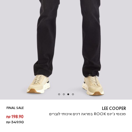
FINAL SALE
LEE COOPER
מכנסי ג’ינס ROOK במראה דנים איכותי לגברים
מחיר
198.90 ₪
מוצר
מחיר
349.90 ₪
רגיל