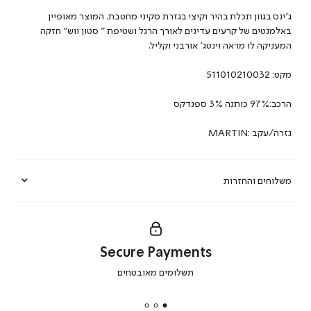
ג’ינס בגוון תכלת בהיר וקיצי בגזרת סקיני מחטבת. המוצר מאופיין
באלמנטים של קרעים עדינים לאורך הרגל ושטיפת ” סטון ווש” חזקה
המעניקה לו מראה וינטג’ אורבני וקליל.
מקט:
511010210032
הרכב:97% כותנה 3% ספנדקס
גזרה/עקב :MARTIN
משלוחים והחזרות
Secure Payments
|
תשלומים מאובטחים
secure
payments
|